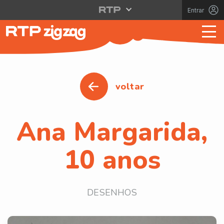
Entrar
voltar
Ana Margarida,
10 anos
DESENHOS