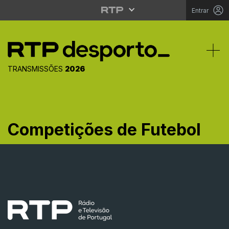
Entrar
Tog
TRANSMISSÕES
2026
Competições de Futebol