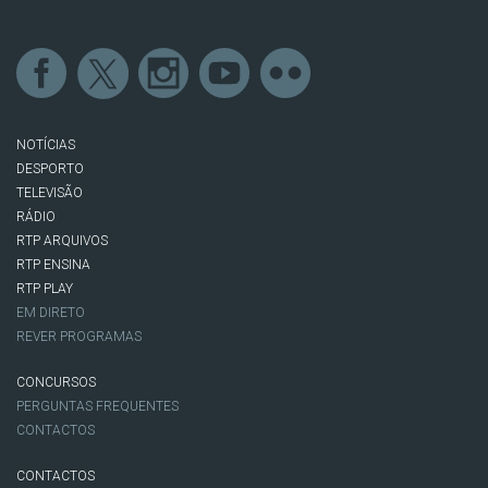
NOTÍCIAS
DESPORTO
TELEVISÃO
RÁDIO
RTP ARQUIVOS
RTP ENSINA
RTP PLAY
EM DIRETO
REVER PROGRAMAS
CONCURSOS
PERGUNTAS FREQUENTES
CONTACTOS
CONTACTOS