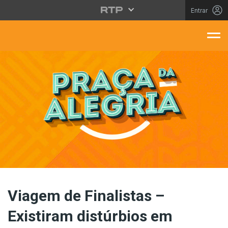
Saltar para o conteúdo principal
Entrar
aça Da Alegria
Viagem de Finalistas –
Existiram distúrbios em