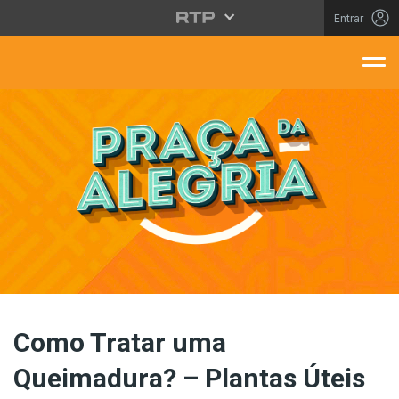
Saltar para o conteúdo principal
Entrar
aça Da Alegria
Como Tratar uma
Queimadura? – Plantas Úteis