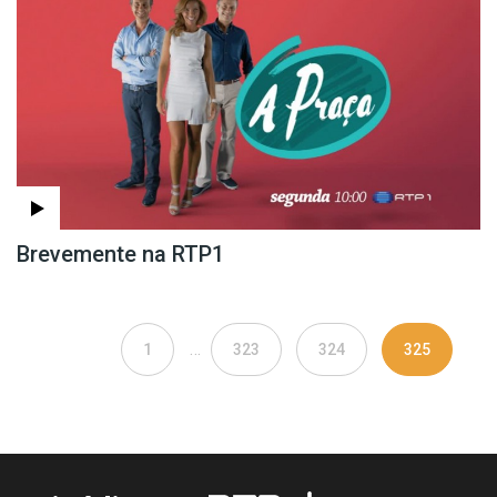
Brevemente na RTP1
…
1
323
324
325