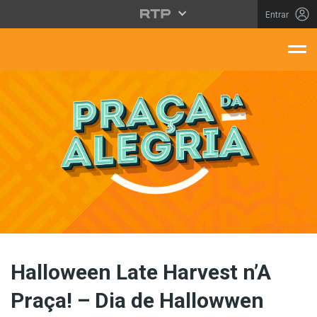
Saltar para o conteúdo principal
Entrar
aça Da Alegria
Halloween Late Harvest n’A
Praça! – Dia de Hallowwen