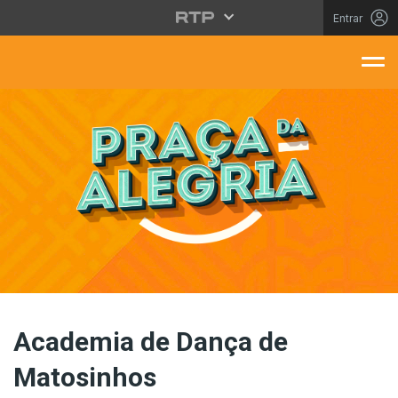
Saltar para o conteúdo principal
Entrar
aça Da Alegria
Academia de Dança de
Matosinhos