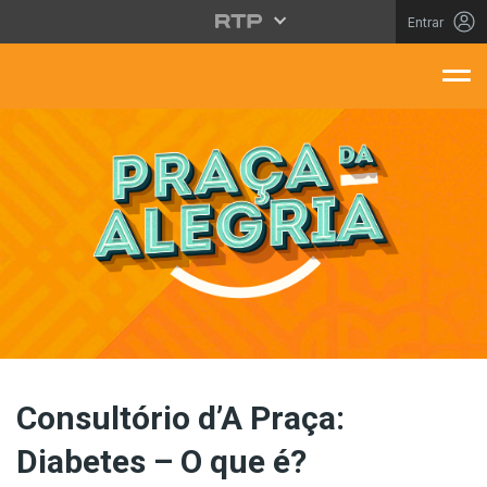
Saltar para o conteúdo principal
Entrar
aça Da Alegria
Consultório d’A Praça:
Diabetes – O que é?