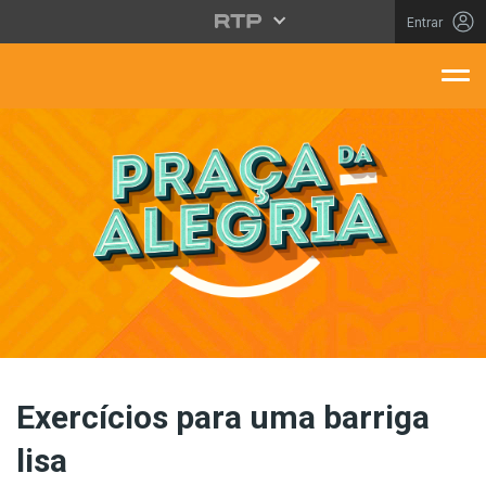
Saltar para o conteúdo principal
Entrar
aça Da Alegria
Exercícios para uma barriga
lisa