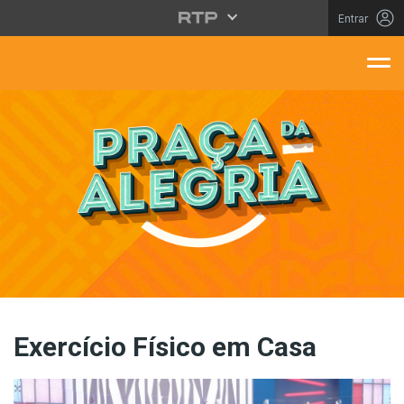
Saltar para o conteúdo principal
Entrar
aça Da Alegria
Exercício Físico em Casa