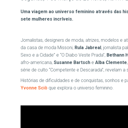
Uma viagem ao universo feminino através das hist
sete mulheres incríveis.
Jornalistas, designers de moda, atrizes, modelos e at
da casa de moda Missoni,
Rula Jabreal
, jornalista p
Sexo e a Cidade” e “O Diabo Veste Prada”,
Bethann 
afro-americana,
Susanne Bartsch
e
Alba Clemente
série de culto “Competente e Descarada”, revelam a s
Histórias de dificuldades e de conquistas, sonhos e 
Yvonne Sciò
que explora o universo feminino.