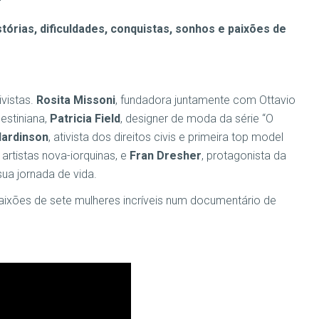
órias, dificuldades, conquistas, sonhos e paixões de
ivistas.
Rosita Missoni
, fundadora juntamente com Ottavio
alestiniana,
Patricia Field
, designer de moda da série “O
Hardinson
, ativista dos direitos civis e primeira top model
, artistas nova-iorquinas, e
Fran Dresher
, protagonista da
ua jornada de vida.
paixões de sete mulheres incríveis num documentário de