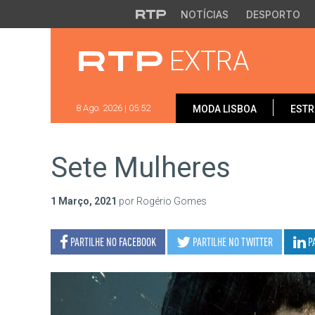
Saltar para o conteúdo principal
NOTÍCIAS
DESPORTO
EXTRA
8 Ago. 2026 | 05:52
MODA LISBOA
ESTR
Sete Mulheres
1 Março, 2021
por Rogério Gomes
PARTILHE NO
FACEBOOK
PARTILHE NO
TWITTER
P