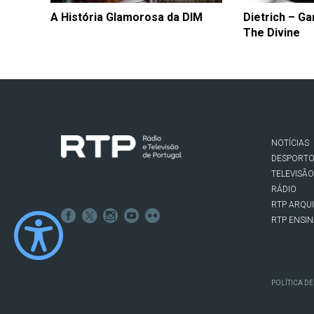
A História Glamorosa da DIM
Dietrich – G
The Divine
NOTÍCIAS
DESPORT
TELEVISÃO
RÁDIO
RTP ARQU
RTP ENSI
POLÍTICA DE