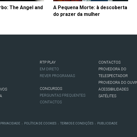
arbo: The Angel and
A Pequena Morte: à descoberta
do prazer da mulher
RTP PLAY
CONTACTOS
O
EM DIRETO
PROVEDORA DO
REVER PROGRAMAS
TELESPECTADOR
PROVEDORA DO OUVI
CONCURSOS
IVOS
ACESSIBILIDADES
PERGUNTAS FREQUENTES
NA
SATÉLITES
CONTACTOS
 PRIVACIDADE
POLÍTICA DE COOKIES
TERMOS E CONDIÇÕES
PUBLICIDADE
|
|
|