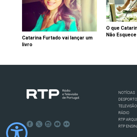
O que Catari
Não Esquece
Catarina Furtado vai lançar um
livro
NOTÍCIAS
DESPORT
TELEVISÃO
RÁDIO
RTP ARQU
RTP ENSI