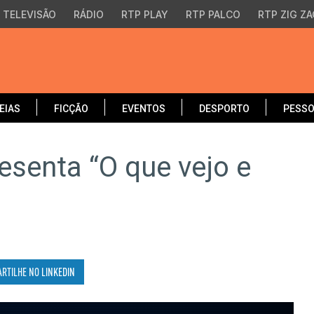
TELEVISÃO
RÁDIO
RTP PLAY
RTP PALCO
RTP ZIG ZA
EIAS
FICÇÃO
EVENTOS
DESPORTO
PESS
esenta “O que vejo e
ARTILHE NO
LINKEDIN