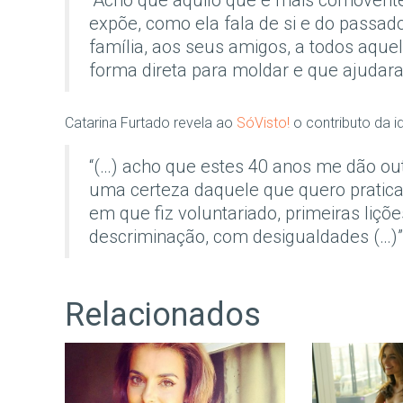
“Acho que aquilo que é mais comovente 
expõe, como ela fala de si e do pass
família, aos seus amigos, a todos aqu
forma direta para moldar e que ajudara
Catarina Furtado revela ao
SóVisto!
o contributo da i
“(…) acho que estes 40 anos me dão out
uma certeza daquele que quero pratica
em que fiz voluntariado, primeiras liç
descriminação, com desigualdades (…)”
Relacionados