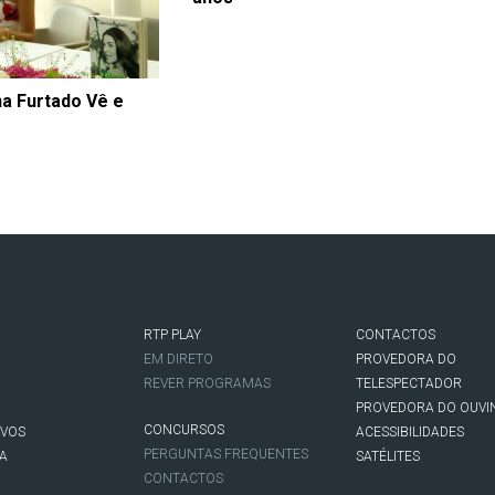
na Furtado Vê e
RTP PLAY
CONTACTOS
O
EM DIRETO
PROVEDORA DO
REVER PROGRAMAS
TELESPECTADOR
PROVEDORA DO OUVI
CONCURSOS
IVOS
ACESSIBILIDADES
PERGUNTAS FREQUENTES
NA
SATÉLITES
CONTACTOS