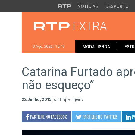
Saltar para o conteúdo principal
NOTÍCIAS
DESPORTO
EXTRA
8 Ago. 2026 | 18:48
MODA LISBOA
ESTR
Catarina Furtado apr
não esqueço”
22 Junho, 2015
por Filipe Ligeiro
PARTILHE NO
FACEBOOK
PARTILHE NO
TWITTER
P