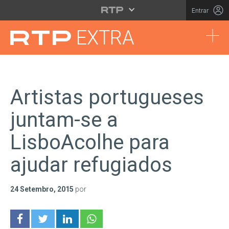
Saltar para o conteúdo principal
Entrar
Tog
EXTRA
Artistas portugueses
juntam-se a
LisboAcolhe para
ajudar refugiados
24 Setembro, 2015
por