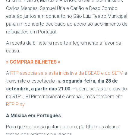
Cristina Branco, Márcia e Rita Redshoes e dos músicos
Carlos Mendes, Samuel Úria e Carlão e Dead Combo
estarão juntos em concerto no São Luiz Teatro Municipal
para um concerto dedicado ao apoio ao acolhimento de
refugiados em Portugal.
A receita da bilheteira reverte integralmente a favor da
causa.
» COMPRAR BILHETES «
A
RTP associa-se a esta iniciativa da EGEAC e do SLTM
e
transmite o espetáculo na
segunda-feira, dia 28 de
setembro, a partir das 21:00
. Poderá ser visto e ouvido
na RTP1, RTPinternacional e Antena1, mas também em
RTP Play
.
A Música em Português
Para que se possa juntar ao coro, partilhamos alguns
temas dos artistas convidados.