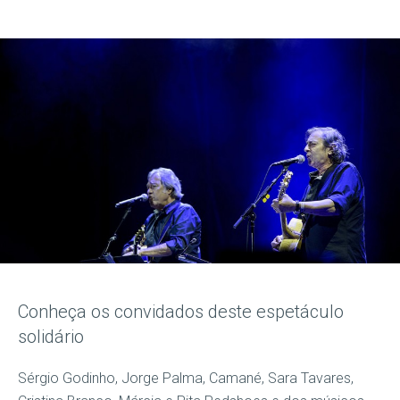
Conheça os convidados deste espetáculo
solidário
Sérgio Godinho, Jorge Palma, Camané, Sara Tavares,