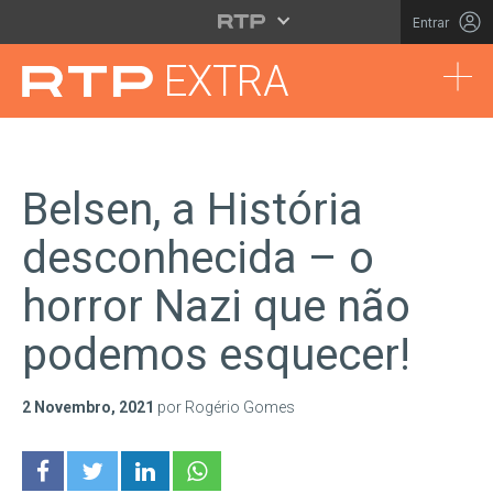
Saltar para o conteúdo principal
Entrar
Tog
EXTRA
Belsen, a História
desconhecida – o
horror Nazi que não
podemos esquecer!
2 Novembro, 2021
por Rogério Gomes