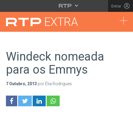
Saltar para o conteúdo principal
Entrar
Tog
EXTRA
Windeck nomeada
para os Emmys
7 Outubro, 2013
por Élia Rodrigues