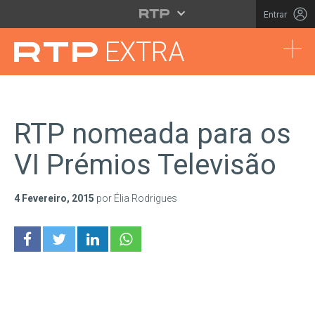
Saltar para o conteúdo principal
Entrar
Tog
EXTRA
RTP nomeada para os
VI Prémios Televisão
4 Fevereiro, 2015
por Élia Rodrigues