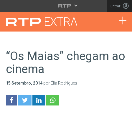
Saltar para o conteúdo principal
Entrar
Tog
EXTRA
“Os Maias” chegam ao
cinema
15 Setembro, 2014
por Élia Rodrigues