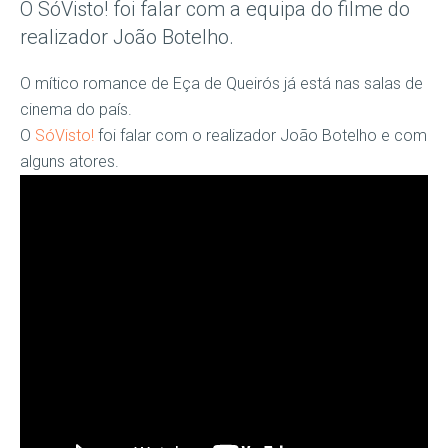
O SóVisto! foi falar com a equipa do filme do
realizador João Botelho.
O mítico romance de Eça de Queirós já está nas salas de
cinema do país.
O
SóVisto!
foi falar com o realizador João Botelho e com
alguns atores.