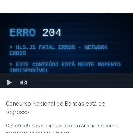
Concurso Nacional de Bandas está de
regresso
O SóVisto! esteve com o diretor da Antena 3 e com o