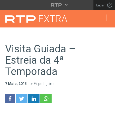
Saltar para o conteúdo principal
Entrar
Tog
EXTRA
Visita Guiada –
Estreia da 4ª
Temporada
7 Maio, 2015
por Filipe Ligeiro