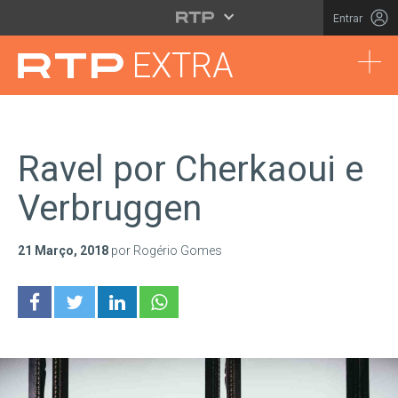
Saltar para o conteúdo principal
Entrar
Tog
EXTRA
Ravel por Cherkaoui e
Verbruggen
21 Março, 2018
por Rogério Gomes