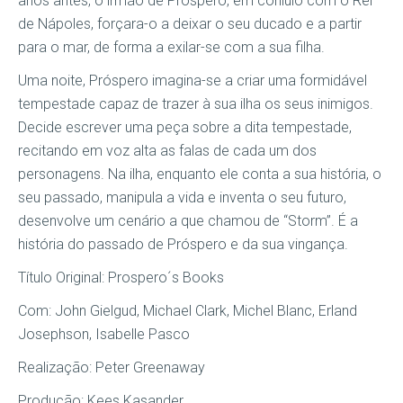
anos antes, o irmão de Próspero, em conluio com o Rei
de Nápoles, forçara-o a deixar o seu ducado e a partir
para o mar, de forma a exilar-se com a sua filha.
Uma noite, Próspero imagina-se a criar uma formidável
tempestade capaz de trazer à sua ilha os seus inimigos.
Decide escrever uma peça sobre a dita tempestade,
recitando em voz alta as falas de cada um dos
personagens. Na ilha, enquanto ele conta a sua história, o
seu passado, manipula a vida e inventa o seu futuro,
desenvolve um cenário a que chamou de “Storm”. É a
história do passado de Próspero e da sua vingança.
Título Original: Prospero´s Books
Com: John Gielgud, Michael Clark, Michel Blanc, Erland
Josephson, Isabelle Pasco
Realização: Peter Greenaway
Produção: Kees Kasander