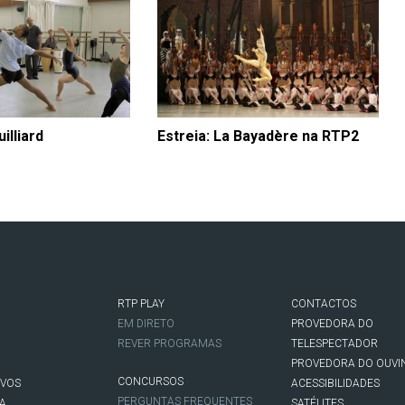
illiard
Estreia: La Bayadère na RTP2
RTP PLAY
CONTACTOS
O
EM DIRETO
PROVEDORA DO
REVER PROGRAMAS
TELESPECTADOR
PROVEDORA DO OUVI
CONCURSOS
IVOS
ACESSIBILIDADES
PERGUNTAS FREQUENTES
NA
SATÉLITES