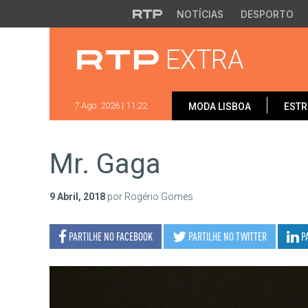
Saltar para o conteúdo principal
NOTÍCIAS
DESPORTO
EXTRA
7 Ago. 2026 | 11:22
MODA LISBOA
ESTR
Mr. Gaga
9 Abril, 2018
por Rogério Gomes
PARTILHE NO
FACEBOOK
PARTILHE NO
TWITTER
P