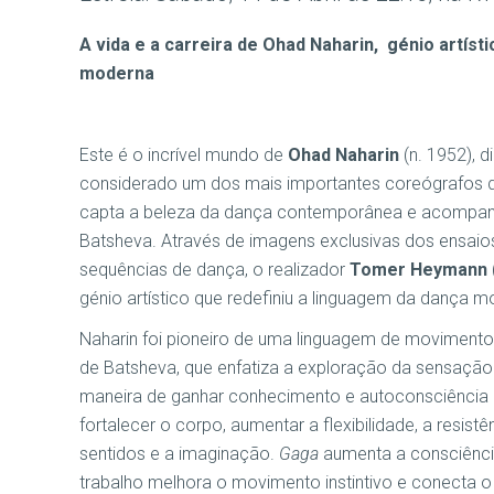
A vida e a carreira de Ohad Naharin, génio artísti
moderna
Este é o incrível mundo de
Ohad Naharin
(n. 1952), d
considerado um dos mais importantes coreógrafos d
capta a beleza da dança contemporânea e acompanh
Batsheva. Através de imagens exclusivas dos ensaios,
sequências de dança, o realizador
Tomer Heymann
génio artístico que redefiniu a linguagem da dança m
Naharin foi pioneiro de uma linguagem de movimento 
de Batsheva, que enfatiza a exploração da sensação
maneira de ganhar conhecimento e autoconsciência a
fortalecer o corpo, aumentar a flexibilidade, a resis
sentidos e a imaginação.
Gaga
aumenta a consciência
trabalho melhora o movimento instintivo e conecta 