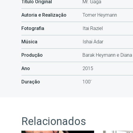
Título Original
Mr. Gaga
Autoria e Realização
Tomer Heymann
Fotografia
Itai Raziel
Música
Ishai Adar
Produção
Barak Heymann e Diana 
Ano
2015
Duração
100'
Relacionados