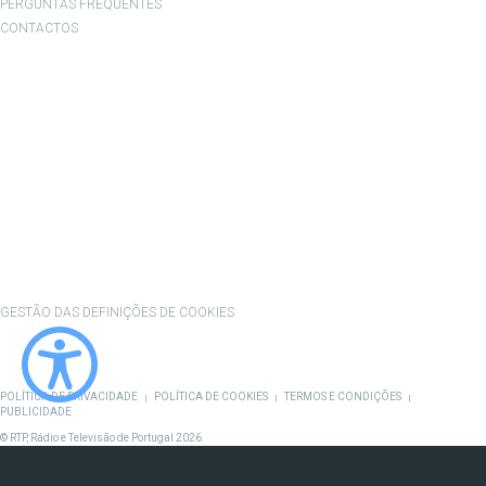
PERGUNTAS FREQUENTES
CONTACTOS
CONTACTOS
PROVEDORA DO TELESPECTADOR
PROVEDORA DO OUVINTE
ACESSIBILIDADES
SATÉLITES
A EMPRESA
CONSELHO GERAL INDEPENDENTE
CONSELHO DE OPINIÃO
CONTRATO DE CONCESSÃO DO SERVIÇO PÚBLICO DE RÁDIO E TELEVISÃO
RGPD
GESTÃO DAS DEFINIÇÕES DE COOKIES
POLÍTICA DE PRIVACIDADE
POLÍTICA DE COOKIES
TERMOS E CONDIÇÕES
|
|
|
PUBLICIDADE
© RTP, Rádio e Televisão de Portugal 2026