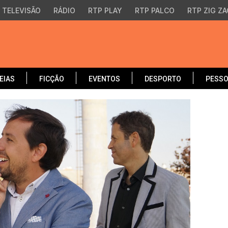
TELEVISÃO
RÁDIO
RTP PLAY
RTP PALCO
RTP ZIG ZA
EIAS
FICÇÃO
EVENTOS
DESPORTO
PESS