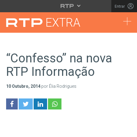
Saltar para o conteúdo principal
Entrar
Tog
EXTRA
“Confesso” na nova
RTP Informação
10 Outubro, 2014
por Élia Rodrigues