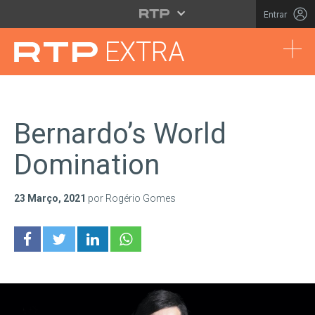
Saltar para o conteúdo principal
Entrar
Tog
EXTRA
Bernardo’s World
Domination
23 Março, 2021
por Rogério Gomes