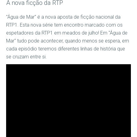
A nova ficção da RTP
"Água de Mar" é a nova aposta de ficção nacional da
RTP1. Esta nova série tem encontro marcado com os
espetadores da RTP1 em meados de julho! Em "Água de
Mar" tudo pode acontecer, quando menos se espera, em
cada episódio teremos diferentes linhas de história que
se cruzam entre si.