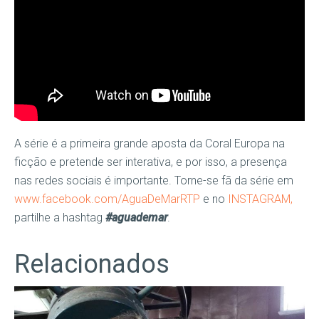
A série é a primeira grande aposta da Coral Europa na
ficção e pretende ser interativa, e por isso, a presença
nas redes sociais é importante. Torne-se fã da série em
www.facebook.com/AguaDeMarRTP
e no
INSTAGRAM,
partilhe a hashtag
#aguademar
.
Relacionados