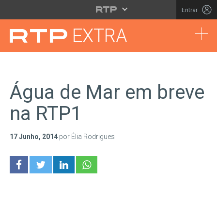
Saltar para o conteúdo principal
Entrar
Tog
EXTRA
Água de Mar em breve
na RTP1
17 Junho, 2014
por Élia Rodrigues