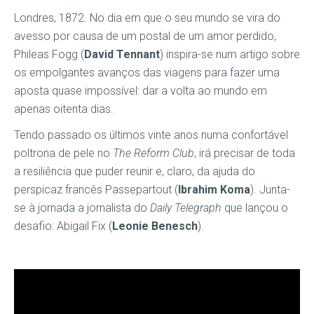
Londres, 1872. No dia em que o seu mundo se vira do
avesso por causa de um postal de um amor perdido,
Phileas Fogg (
David Tennant
) inspira-se num artigo sobre
os empolgantes avanços das viagens para fazer uma
aposta quase impossível: dar a volta ao mundo em
apenas oitenta dias.
Tendo passado os últimos vinte anos numa confortável
poltrona de pele no
The Reform Club
, irá precisar de toda
a resiliência que puder reunir e, claro, da ajuda do
perspicaz francês Passepartout (
Ibrahim Koma
). Junta-
se à jornada a jornalista do
Daily Telegraph
que lançou o
desafio: Abigail Fix (
Leonie Benesch
).