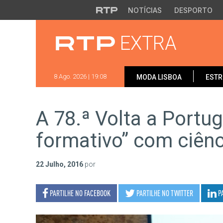
Saltar para o conteúdo principal
NOTÍCIAS
DESPORTO
EXTRA
8 Ago. 2026 | 19:08
MODA LISBOA
ESTR
A 78.ª Volta a Portug
formativo” com ciênc
22 Julho, 2016
por
PARTILHE NO
FACEBOOK
PARTILHE NO
TWITTER
P