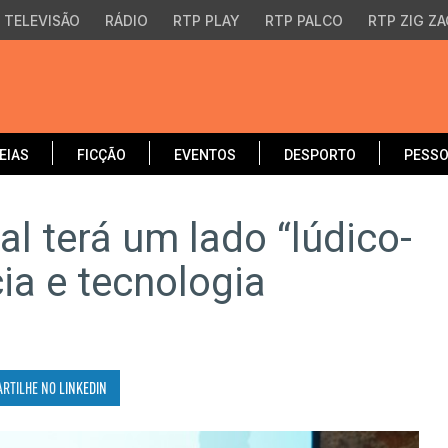
TELEVISÃO
RÁDIO
RTP PLAY
RTP PALCO
RTP ZIG ZA
EIAS
FICÇÃO
EVENTOS
DESPORTO
PESS
al terá um lado “lúdico-
ia e tecnologia
ARTILHE NO
LINKEDIN