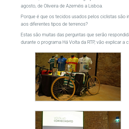
agosto, de Oliveira de Azeméis a Lisboa.
Porque é que os tecidos usados pelos ciclistas são 
aos diferentes tipos de terrenos?
Estas são muitas das perguntas que serão respondidas
durante o programa Há Volta da RTP, vão explicar a c