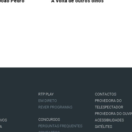
 João Pedro
A Volta de outros olhos
RTP PLAY
CONTACTOS
O
EM DIRETO
PROVEDORA DO
REVER PROGRAMAS
TELESPECTADOR
PROVEDORA DO OUVI
CONCURSOS
IVOS
ACESSIBILIDADES
PERGUNTAS FREQUENTES
NA
SATÉLITES