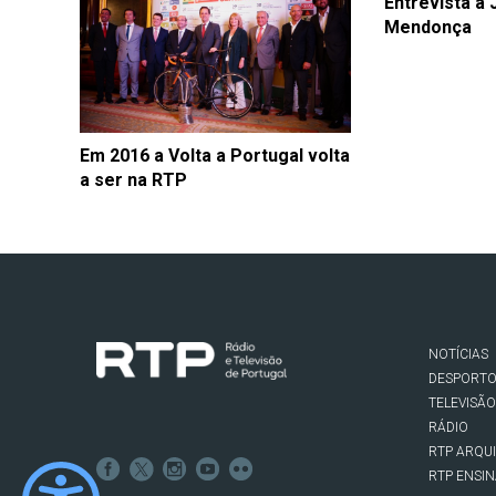
Entrevista a
Mendonça
Em 2016 a Volta a Portugal volta
a ser na RTP
NOTÍCIAS
DESPORT
TELEVISÃO
RÁDIO
RTP ARQU
RTP ENSI