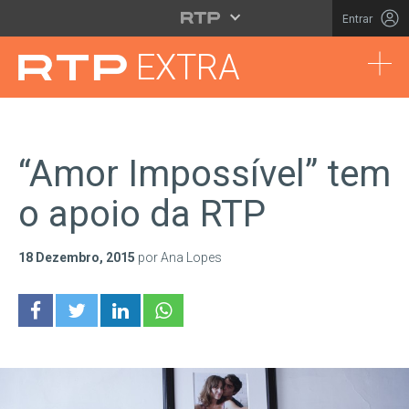
Saltar para o conteúdo principal
Entrar
Tog
EXTRA
“Amor Impossível” tem
o apoio da RTP
18 Dezembro, 2015
por Ana Lopes