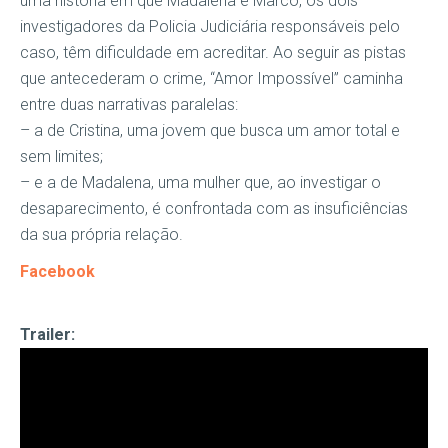
uma história em que Madalena e Marco, os dois
investigadores da Policia Judiciária responsáveis pelo
caso, têm dificuldade em acreditar. Ao seguir as pistas
que antecederam o crime, “Amor Impossível” caminha
entre duas narrativas paralelas:
– a de Cristina, uma jovem que busca um amor total e
sem limites;
– e a de Madalena, uma mulher que, ao investigar o
desaparecimento, é confrontada com as insuficiências
da sua própria relação.
Facebook
Trailer: