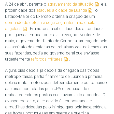
A 24 de abril, perante o
agravamento da situação
e a
proximidade dos
ataques à cidade de Luanda
, o
Estado-Maior do Exército ordena a criação de um
comando de defesa e segurança interna na capital
angolana
. Era notória a dificuldade das autoridades
portuguesas em lidar com a sublevação. No dia 7 de
maio, o governo do distrito de Carmona, ameaçado pelo
assassinato de centenas de trabalhadores indígenas das
suas fazendas, pedia ao governo-geral que enviasse
urgentemente
reforços militares
.
Alguns dias depois, já depois da chegada das tropas
metropolitanas, partia finalmente de Luanda a primeira
coluna militar motorizada, deliberadamente contornando
as zonas controladas pela UPA e reocupando e
reabastecendo os postos que haviam sido atacados. O
avanço era lento, quer devido às emboscadas e
armadilhas deixadas pelo inimigo quer pela inexperiência
das tropas portuguesas em guerra de guerrilha.