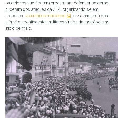
os colonos que ficaram procuraram defender-se como
puderam dos ataques da UPA, organizando-se em
corpos de
voluntários milicianos
até à chegada dos
primeiros contingentes militares vindos da metrópole no
início de maio.