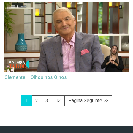
Clemente – Olhos nos Olhos
1
2
3
13
Página Seguinte >>