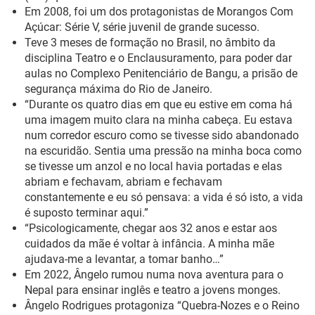
Em 2008, foi um dos
protagonistas de
Morangos Com
Açúcar: Série V
, série juvenil de grande sucesso.
Teve 3 meses de formação no Brasil, no âmbito da
disciplina
Teatro e o Enclausuramento
, para poder dar
aulas no Complexo Penitenciário de Bangu
, a prisão de
segurança máxima do Rio de Janeiro.
“
Durante os quatro dias em que eu estive em coma há
uma imagem muito clara na minha cabeça. Eu estava
num corredor escuro como se tivesse sido abandonado
na escuridão. Sentia uma pressão na minha boca como
se tivesse um anzol e no local havia portadas e elas
abriam e fechavam, abriam e fechavam
constantemente e eu só pensava: a vida é só isto, a vida
é suposto terminar aqui.”
“Psicologicamente, chegar aos 32 anos e estar aos
cuidados da mãe é voltar à infância. A minha mãe
ajudava-me a levantar, a tomar banho…”
Em 2022,
Ângelo rumou numa nova aventura para o
Nepal para ensinar inglês
e teatro a
jovens
monges
.
Ângelo Rodrigues protagoniza “Q
uebra-Nozes e o Reino