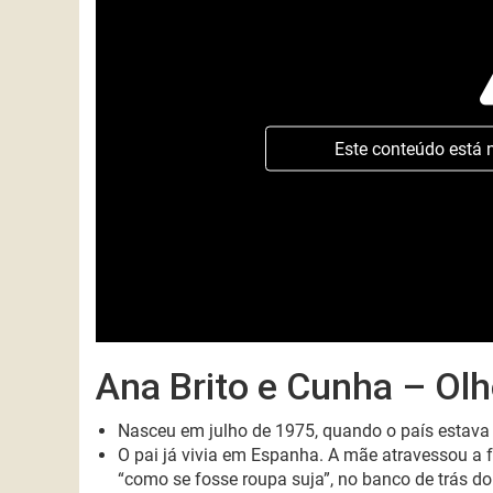
Este conteúdo está 
Ana Brito e Cunha – Ol
Nasceu em julho de 1975, quando o país estava a
O pai já vivia em Espanha. A mãe atravessou a 
“como se fosse roupa suja”, no banco de trás do