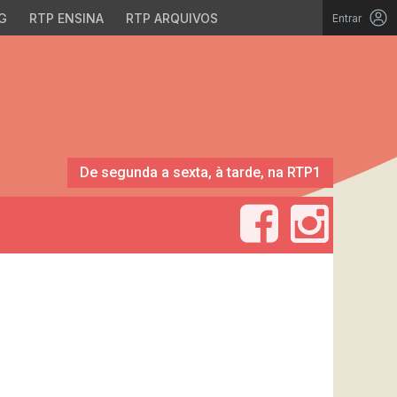
G
RTP ENSINA
RTP ARQUIVOS
Entrar
De segunda a sexta, à tarde, na RTP1