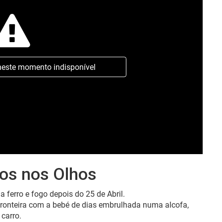
neste momento indisponível
hos nos Olhos
 ferro e fogo depois do 25 de Abril.
fronteira com a bebé de dias embrulhada numa alcofa,
 carro.