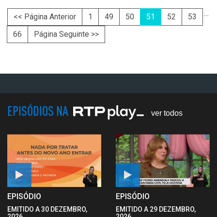
…
<< Página Anterior
1
49
50
51
52
53
66
Página Seguinte >>
EPISÓDIOS NA
ver todos
EPISÓDIO
EPISÓDIO
EMITIDO A 30 DEZEMBRO,
EMITIDO A 29 DEZEMBRO,
2026
2026