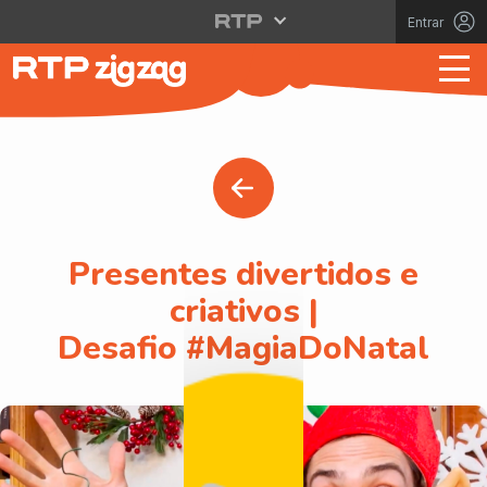
Entrar
Presentes divertidos e
criativos |
Desafio #MagiaDoNatal