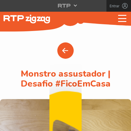
Entrar
Monstro assustador |
Desafio #FicoEmCasa