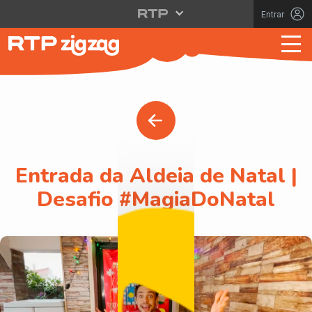
Entrar
Entrada da Aldeia de Natal |
Desafio #MagiaDoNatal