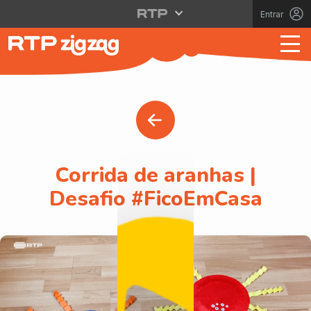
Entrar
Corrida de aranhas |
Desafio #FicoEmCasa