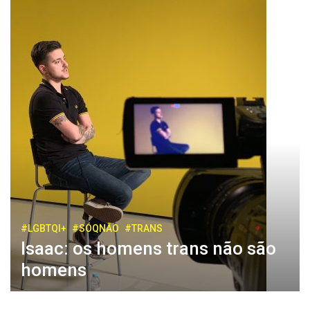
#LGBTQI+
#SÓQNÃO
#TRANS
Isaac: os homens trans não são
homens