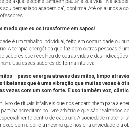
ade pela qual escolhe também pautar a sua vida. “Na acad
aks sou demasiado académica”, confirma. Até os alunos a c
rofessores.
êm medo que eu os transforme em sapos!
lidade é um trabalho individual, feito em comunidade ou n
io. A terapia energética que faz com outras pessoas é uma
de saberes que recolheu de outras vidas e das indicações
ham. Usa esses saberes de forma intuitiva.
mãos – passo energia através das mãos, limpo através 
aças tibetanas que é uma vibração que muitas vezes é ó
tas vezes com um som forte. E uso também voz, cântic
 livro de rituais infalíveis que nos encaminhem para a ener
artilha acreditam no livre arbítrio e que são realizados 
especialmente dentro de cada um. A sociedade materiali
nexão com a dor é a mesma que nos cria ansiedade e a o