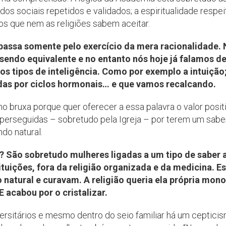
os sociais repetidos e validados; a espiritualidade respei
cos que nem as religiões sabem aceitar.
 passa somente pelo exercício da mera racionalidade.
ndo equivalente e no entanto nós hoje já falamos de 
os tipos de inteligência. Como por exemplo a intuição
das por ciclos hormonais… e que vamos recalcando.
 bruxa porque quer oferecer a essa palavra o valor posit
perseguidas – sobretudo pela Igreja – por terem um saber
o natural.
 São sobretudo mulheres ligadas a um tipo de saber a
tituições, fora da religião organizada e da medicina. 
natural e curavam. A religião queria ela própria mon
 acabou por o cristalizar.
versitários e mesmo dentro do seio familiar há um ceptici