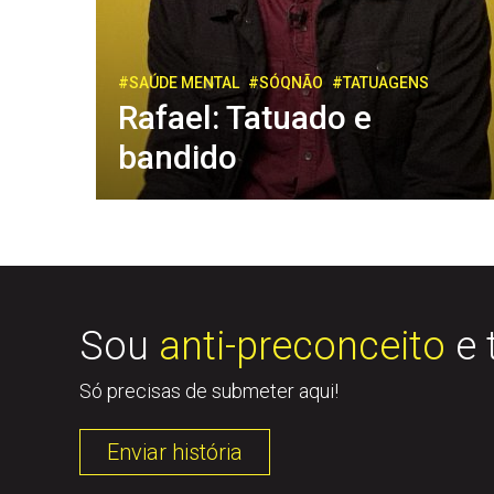
#SAÚDE MENTAL
#SÓQNÃO
#TATUAGENS
Rafael: Tatuado e
bandido
Sou
anti-preconceito
e 
Só precisas de submeter aqui!
Enviar história