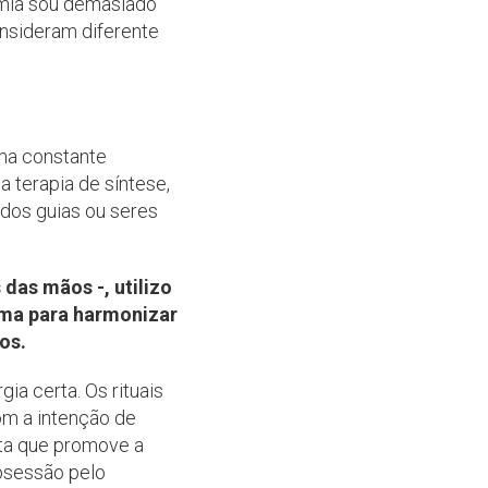
emia sou demasiado
onsideram diferente
uma constante
 terapia de síntese,
 dos guias ou seres
das mãos -, utilizo
tima para harmonizar
os.
gia certa. Os rituais
com a intenção de
sta que promove a
bsessão pelo