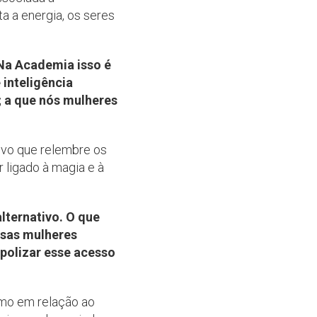
ta a energia, os seres
 Na Academia isso é
inteligência
; a que nós mulheres
ivo que relembre os
 ligado à magia e à
lternativo. O que
Essas mulheres
opolizar esse acesso
smo em relação ao