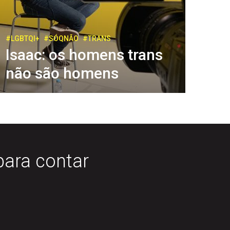
#LGBTQI+
#SÓQNÃO
#TRANS
Isaac: os homens trans
não são homens
para contar