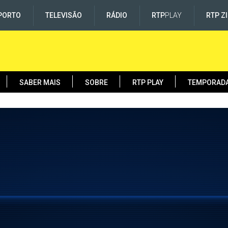
PORTO
TELEVISÃO
RÁDIO
RTP
PLAY
RTP Z
SABER MAIS
SOBRE
RTP PLAY
TEMPORAD