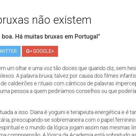
 bruxas não existem
 boa. Há muitas bruxas em Portugal"
WITTER
GOOGLE+
em um olhar e uma voz tão doces que quando diz, sem hesi
plexos. A palavra
bruxa
, talvez por causa dos filmes infant
 de caldeirões e rituais com cânticos de palavras imperce
 uma pessoa a quem pediríamos conselhos ou que podería
ituada a isso. Diana é yoguini e terapeuta energética e é 
itária, preocupando-se sobremaneira com o papel feminin
espiritual e o mundo da lógica jogam assim nas mesmas li
ma compreensão. A lógica da Academia está sobretudo a