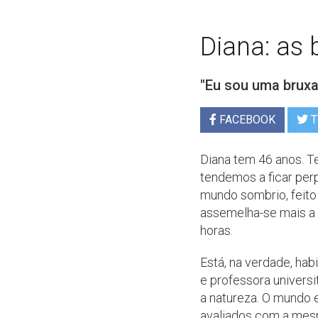
Diana: as
"Eu sou uma bruxa
FACEBOOK
T
Diana tem 46 anos. T
tendemos a ficar per
mundo sombrio, feito
assemelha-se mais a
horas.
Está, na verdade, hab
e professora univers
a natureza. O mundo 
avaliados com a mes