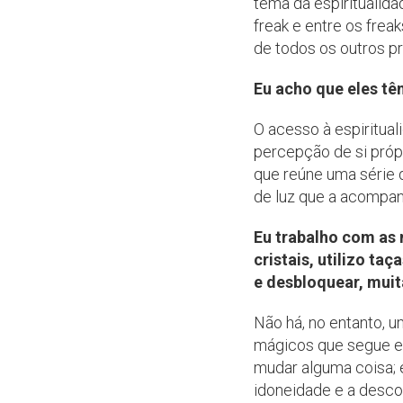
tema da espiritualid
freak e entre os fre
de todos os outros p
Eu acho que eles t
O acesso à espiritua
percepção de si própr
que reúne uma série 
de luz que a acompan
Eu trabalho com as 
cristais, utilizo t
e desbloquear, mui
Não há, no entanto, um
mágicos que segue e p
mudar alguma coisa; 
idoneidade e a desco