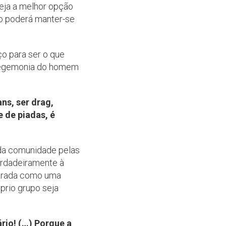
seja a melhor opção
omo poderá manter-se
o para ser o que
 hegemonia do homem
ns, ser drag,
 de piadas, é
 da comunidade pelas
verdadeiramente à
carada como uma
rio grupo seja
rio! (…) Porque a