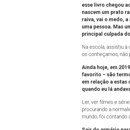
esse livro chegou a
nascem um prato ras
raiva, vai o medo,
uma pessoa. Mas uma
principal culpada 
Na escola, assistiu 
os conheçamos, não 
Ainda hoje, em 2019
favorito – são term
em relação a estas
quando eu lá andav
Ler, ver filmes e sér
procurando a normali
mundo; foi contando 
Sair do armário par