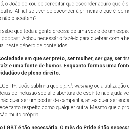
cá, o João deixou de acreditar que esconder aquilo que é 
balho. Afinal, se tiver de esconder à primeira o que é, c
 não o aceitem?
sabe que toda a gente precisa de uma voz e de um espaç
m
podcast
. Achou necessário fazê-lo para quebrar com a
al neste género de conteúdos.
ciedade em que ser preto, ser mulher, ser gay, ser tra
raíz e uma fonte de humor. Enquanto formos uma fonte
dadãos de pleno direito.
LGBTI+, João sublinha que o
pink washing
ou a utilização
eias de inclusão social e abertura de espírito não ajuda 
 não quer ser um poster de campanha; antes quer ser en
e tanto respeito como qualquer outra. Mesmo que o próp
são muito própria.
 LGBT é tão necessária. O mês do Pride é tão necessá