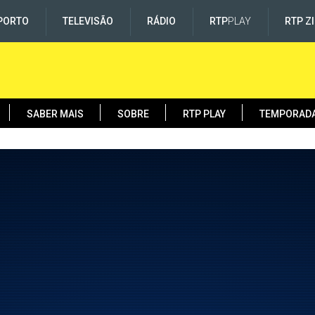
PORTO
TELEVISÃO
RÁDIO
RTP
PLAY
RTP Z
SABER MAIS
SOBRE
RTP PLAY
TEMPORAD