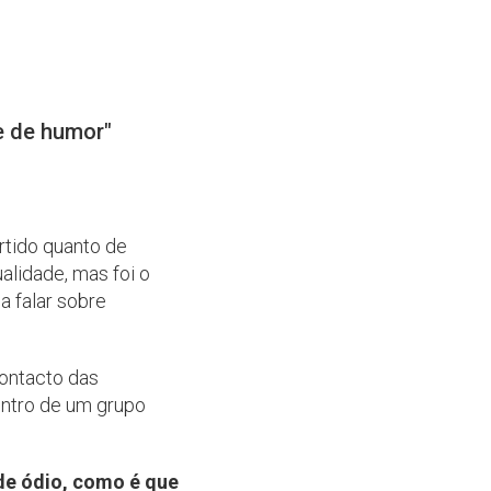
e de humor"
rtido quanto de
alidade, mas foi o
a falar sobre
contacto das
entro de um grupo
 de ódio, como é que