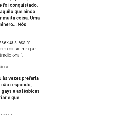
e foi conquistado,
 aquilo que ainda
ar muita coisa. Uma
 género… Nós
ssexuais, assim
quem considere que
radicional”.
ão «
às vezes preferia
s não respondo,
gays e as lésbicas
iar e que