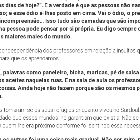
os dias de hoje?”. E a verdade é que as pessoas não n
o; e esse ódio é-lhes posto em cima. Vai o ódio, o pre
 a incompreensão… Isso tudo são camadas que são impo
 pessoa pode pensar por si própria. Eu digo sempre qu
dos maiores males do mundo.
à condescendência dos professores em relação a insultos q
para que os aprendamos.
, palavras como paneleiro, bicha, maricas, pé de salsa
os aceites naquelas ruas. E na sala de aula os profess
 coisas. Ainda hoje não fazem porque são os mesmos p
a.
ies tornaram-se os seus refúgios enquanto viveu no Sardoal.
dade que esses mundos lhe garantiam que existia. Não se
a quem lhe era próximo conforme foi sentindo essa neces
a os outros foi uma coisa mais gradual. Não por mim, 