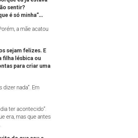
ão sentir?
 que é só minha”…
Porém, a mãe acatou
s sejam felizes. E
filha lésbica ou
ontas para criar uma
s dizer nada”. Em
dia ter acontecido”.
ue era, mas que antes
.