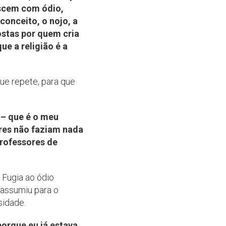
ascem com ódio,
conceito, o nojo, a
stas por quem cria
e a religião é a
ue repete, para que
 – que é o meu
ores não faziam nada
rofessores de
 Fugia ao ódio
 assumiu para o
sidade.
porque eu já estava