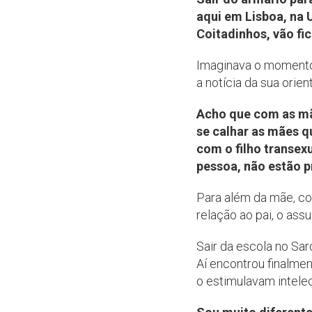
aqui em Lisboa, na 
Coitadinhos, vão fi
Imaginava o momento
a notícia da sua ori
Acho que com as mãe
se calhar as mães q
com o filho transex
pessoa, não estão p
Para além da mãe, co
relação ao pai, o as
Sair da escola no Sar
Aí encontrou finalme
o estimulavam intele