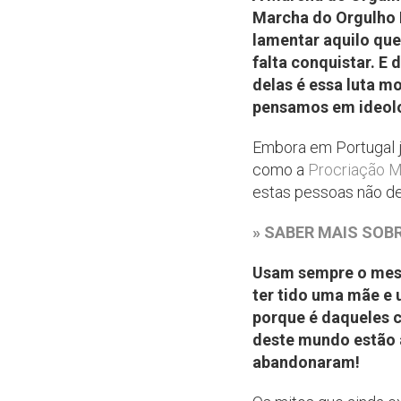
Marcha do Orgulho L
lamentar aquilo que
falta conquistar. E
delas é essa luta m
pensamos em ideolo
Embora em Portugal j
como a
Procriação M
estas pessoas não dev
» SABER MAIS SOBRE
Usam sempre o mesm
ter tido uma mãe e 
porque é daqueles c
deste mundo estão a
abandonaram!