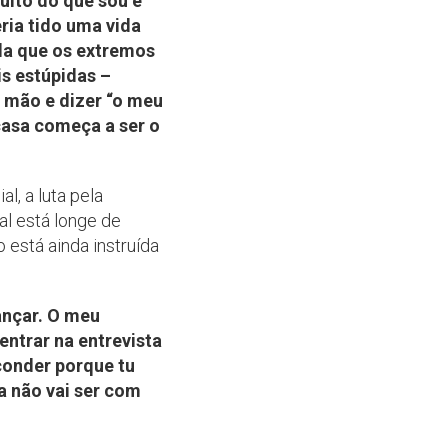
uito do que sou e
ria tido uma vida
da que os extremos
s estúpidas –
 mão e dizer “o meu
 casa começa a ser o
, a luta pela
al está longe de
 está ainda instruída
ançar. O meu
ntrar na entrevista
conder porque tu
a não vai ser com