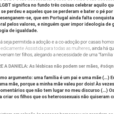
GBT significa no fundo três coisas celebrar aquilo qu
 se perdeu e aqueles que se perderam e bater o pé por
 desenganem-se, que em Portugal ainda falta conquist
oral pelos valores, e ninguém quer impor ideologia de
gia de igualdade.
á seja permitida a adoção e a co-adoção por casais homo
edicamente Assistida para todas as mulheres
, ainda há 
eriam ter filhos, alegando a necessidade de uma “família t
 A DANIELA: As lésbicas não podem ser mães, #sóqn
o argumento: uma família é um pai e uma mãe (…) Eu 
uma mãe, porque a minha mãe valeu por dois! Às veze
omentários que não tem lugar no meu discurso (…) Os 
 criar os filhos que os heterossexuais não quiseram cr