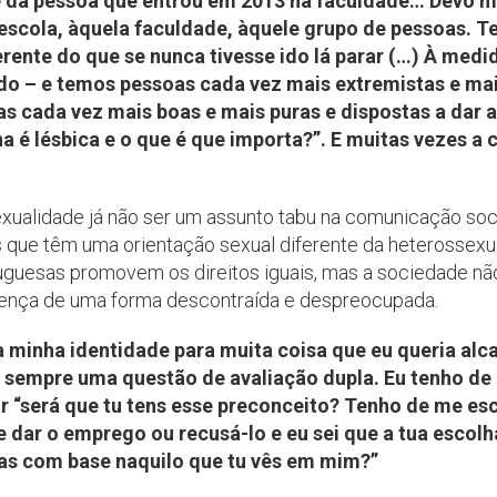
e da pessoa que entrou em 2013 na faculdade… Devo m
escola, àquela faculdade, àquele grupo de pessoas. Te
ente do que se nunca tivesse ido lá parar (…) À medi
o – e temos pessoas cada vez mais extremistas e mai
 cada vez mais boas e mais puras e dispostas a dar a
ha é lésbica e o que é que importa?”. E muitas vezes a
ualidade já não ser um assunto tabu na comunicação social
s que têm uma orientação sexual diferente da heterossexu
uguesas promovem os direitos iguais, mas a sociedade não
erença de uma forma descontraída e despreocupada.
a minha identidade para muita coisa que eu queria alc
 sempre uma questão de avaliação dupla. Eu tenho de e
 “será que tu tens esse preconceito? Tenho de me es
e dar o emprego ou recusá-lo e eu sei que a tua escolh
mas com base naquilo que tu vês em mim?”