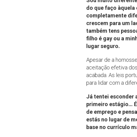
Sou muito diferent
do que faço àquela 
completamente difer
crescem para um lad
também tens pessoas
filho é gay ou a min
lugar seguro.
Apesar de a homossex
aceitação efetiva do
acabada. As leis port
para lidar com a dif
Já tentei esconder 
primeiro estágio… É
de emprego e pensar
estás no lugar de m
base no currículo 