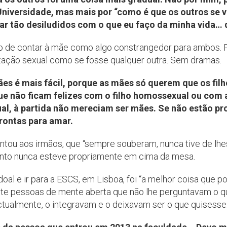
Universidade, mas mais por “como é que os outros se v
car tão desiludidos com o que eu faço da minha vida…
 de contar à mãe como algo constrangedor para ambos. 
entação sexual como se fosse qualquer outra. Sem dramas.
s é mais fácil, porque as mães só querem que os filho
ue não ficam felizes com o filho homossexual ou com a 
ual, à partida não mereciam ser mães. Se não estão pr
rontas para amar.
ntou aos irmãos, que “sempre souberam, nunca tive de lhe
sunto nunca esteve propriamente em cima da mesa.
doal e ir para a ESCS, em Lisboa, foi “a melhor coisa que po
nte pessoas de mente aberta que não lhe perguntavam o q
ctualmente, o integravam e o deixavam ser o que quisesse