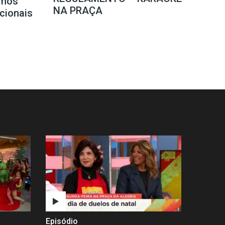
mos
NA PRAÇA
icionais
Episódio