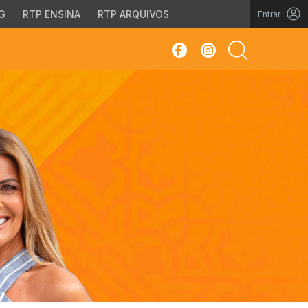
G
RTP ENSINA
RTP ARQUIVOS
Entrar
sar