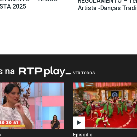
REGULAMENTO – Te
STA 2025
Artista -Danças Trad
os na
VER TODOS
o
Episódio