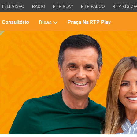
TELEVISÃO
RÁDIO
RTP PLAY
RTP PALCO
RTP ZIG ZA
Pesqui
Consultório
Praça Na RTP Play
Dicas
no
site