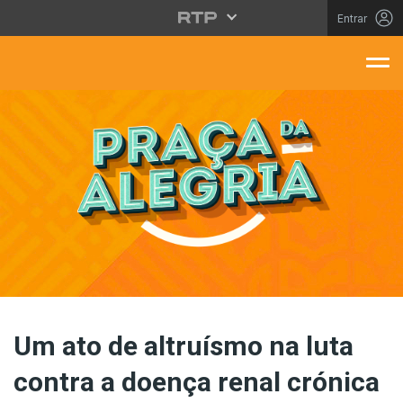
Saltar para o conteúdo principal
Entrar
aça Da Alegria
Um ato de altruísmo na luta
contra a doença renal crónica