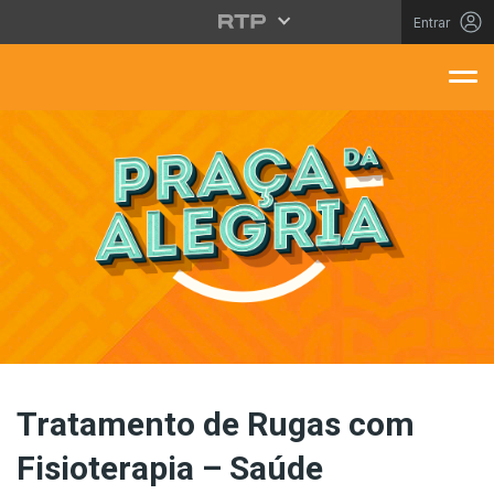
Saltar para o conteúdo principal
Entrar
aça Da Alegria
Tratamento de Rugas com
Fisioterapia – Saúde