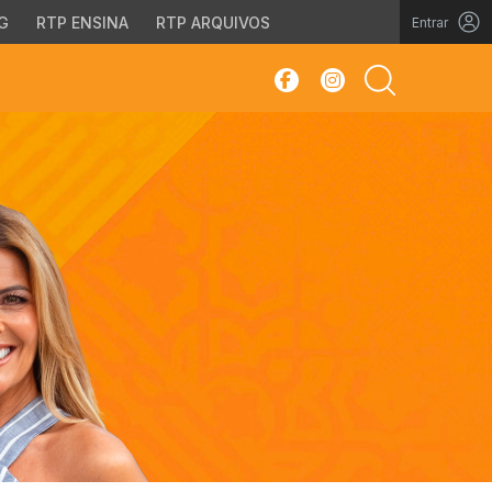
G
RTP ENSINA
RTP ARQUIVOS
Entrar
sar