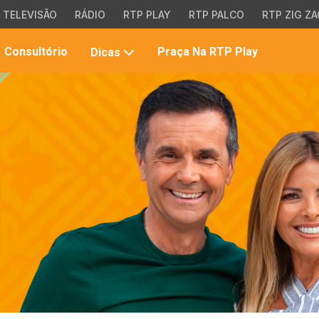
TELEVISÃO
RÁDIO
RTP PLAY
RTP PALCO
RTP ZIG ZA
Pesqui
Consultório
Praça Na RTP Play
Dicas
no
site