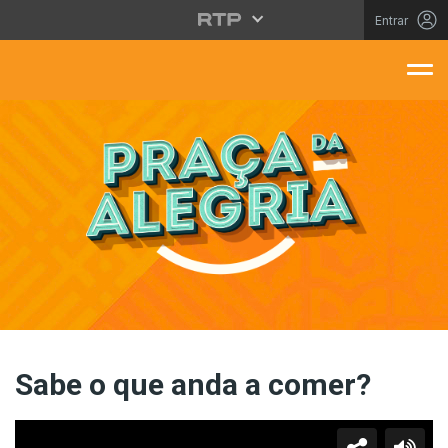
Saltar para o conteúdo principal
Entrar
aça Da Alegria
Sabe o que anda a comer?