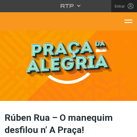
Saltar para o conteúdo principal
Entrar
aça Da Alegria
Rúben Rua – O manequim
desfilou n’ A Praça!