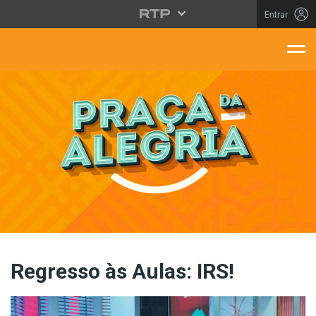
Saltar para o conteúdo principal
Entrar
aça Da Alegria
Regresso às Aulas: IRS!