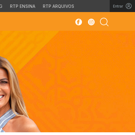
G
RTP ENSINA
RTP ARQUIVOS
Entrar
sar