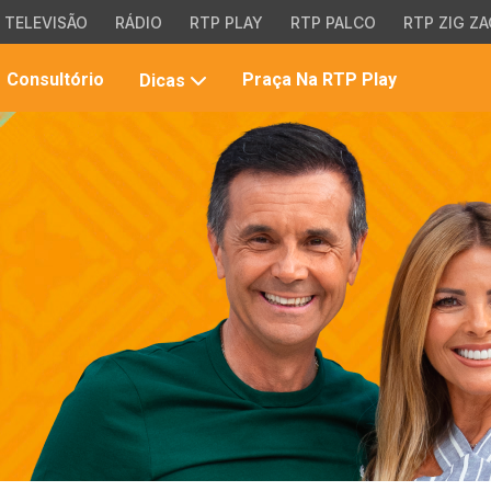
TELEVISÃO
RÁDIO
RTP PLAY
RTP PALCO
RTP ZIG ZA
Pesqui
Consultório
Praça Na RTP Play
Dicas
no
site