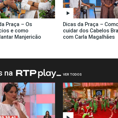
da Praça – Os
Dicas da Praça – Com
cios e como
cuidar dos Cabelos Br
lantar Manjericão
com Carla Magalhães
os na
VER TODOS